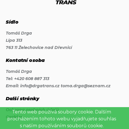
Sídlo
Tomáš Drga
Lípa 313
763 11 Želechovice nad Dřevnicí
Kontatní osoba
Tomáš Drga
Tel:
+420 608 887 313
Email:
info@drgatrans.cz toma.drga@seznam.cz
Další stránky
Ochrana osobních údajů
Tento web používá soubory cookie. Dalším
Cookies
procházením tohoto webu vyjadřujete souhlas
s naším používáním souborů cookie.