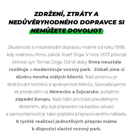
ZDRŽENÍ, ZTRÁTY A
NEDŮVĚRYHODNÉHO DOPRAVCE SI
NEMŮŽETE DOVOLIOT
Zkušenosti s mezinárodní dopravou máme od roku 1998,
kdy rodinnou firmu založil Josef Drga. V roce 2013 převzal
činnost syn Tomáš Drga. Od té doby
firma neustále
rozšiřuje
a
modernizuje vozový park.
Získali
j
sme si
důvěru mnoha
stálých klientů
. Naší prioritou je
dodržování termínů a spokojenost klientů. Specializujeme
se především na
Německo a Švýcarsko
, potažmo
západní Evropu
. Naši řidiči prochází pravidelnými
školeními, aby byli připraveni na každou situaci
a samozřejmostí je také pojištění přepravovaného nákladu.
K rychlé realizaci jednotlivých přeprav máme
k dispozici vlastní vozový park.